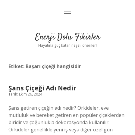
menüyü
Anasayfa
aç
Gizlilik Politikası
Enerji Dolu Fikirler
Yasal Uyarı
Hayatına güç katan neşeli öneriler!
Hakkımızda
Etiket:
Başarı çiçeği hangisidir
Şans Çiçeği Adı Nedir
Tarih: Ekim 26, 2024
Şans getiren çiçeğin adı nedir? Orkideler, eve
mutluluk ve bereket getiren en popüler çiçeklerden
biridir ve çoğunlukla dekorasyonda kullanılır.
Orkideler genellikle yeni iş veya diğer özel gün