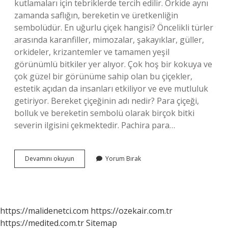
kutlamaları için tebriklerde tercih edilir. Orkide aynı
zamanda saflığın, bereketin ve üretkenliğin
sembolüdür. En uğurlu çiçek hangisi? Öncelikli türler
arasında karanfiller, mimozalar, şakayıklar, güller,
orkideler, krizantemler ve tamamen yeşil
görünümlü bitkiler yer alıyor. Çok hoş bir kokuya ve
çok güzel bir görünüme sahip olan bu çiçekler,
estetik açıdan da insanları etkiliyor ve eve mutluluk
getiriyor. Bereket çiçeğinin adı nedir? Para çiçeği,
bolluk ve bereketin sembolü olarak birçok bitki
severin ilgisini çekmektedir. Pachira para…
Şans
Devamını okuyun
Yorum Bırak
Çiçeği
Adı
Nedir
https://malidenetci.com
https://ozekair.com.tr
https://medited.com.tr
Sitemap