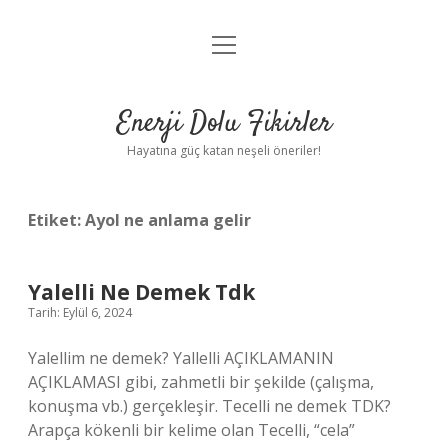
menüyü
Anasayfa
aç
Gizlilik Politikası
Enerji Dolu Fikirler
Yasal Uyarı
Hayatına güç katan neşeli öneriler!
Hakkımızda
Etiket:
Ayol ne anlama gelir
Yalelli Ne Demek Tdk
Tarih: Eylül 6, 2024
Yalellim ne demek? Yallelli AÇIKLAMANIN
AÇIKLAMASI gibi, zahmetli bir şekilde (çalışma,
konuşma vb.) gerçekleşir. Tecelli ne demek TDK?
Arapça kökenli bir kelime olan Tecelli, “cela”