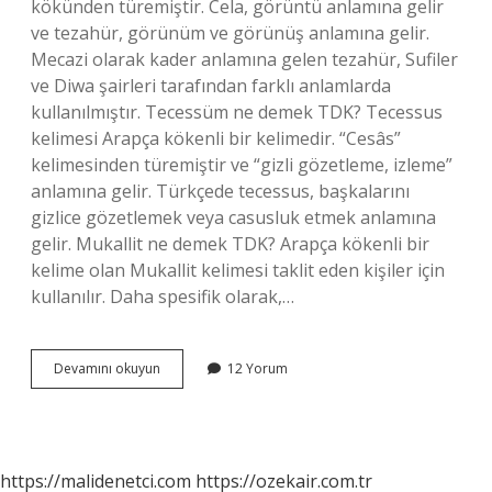
kökünden türemiştir. Cela, görüntü anlamına gelir
ve tezahür, görünüm ve görünüş anlamına gelir.
Mecazi olarak kader anlamına gelen tezahür, Sufiler
ve Diwa şairleri tarafından farklı anlamlarda
kullanılmıştır. Tecessüm ne demek TDK? Tecessus
kelimesi Arapça kökenli bir kelimedir. “Cesâs”
kelimesinden türemiştir ve “gizli gözetleme, izleme”
anlamına gelir. Türkçede tecessus, başkalarını
gizlice gözetlemek veya casusluk etmek anlamına
gelir. Mukallit ne demek TDK? Arapça kökenli bir
kelime olan Mukallit kelimesi taklit eden kişiler için
kullanılır. Daha spesifik olarak,…
Yalelli
Devamını okuyun
12 Yorum
Ne
Demek
Tdk
https://malidenetci.com
https://ozekair.com.tr