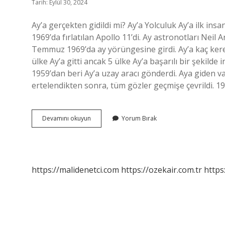
Tarih: Eylül 30, 2024
Ay’a gerçekten gidildi mi? Ay’a Yolculuk Ay’a ilk ins
1969’da fırlatılan Apollo 11’di. Ay astronotları Neil 
Temmuz 1969’da ay yörüngesine girdi. Ay’a kaç kere 
ülke Ay’a gitti ancak 5 ülke Ay’a başarılı bir şekilde
1959’dan beri Ay’a uzay aracı gönderdi. Aya giden var
ertelendikten sonra, tüm gözler geçmişe çevrildi. 19
Gercekten
Devamını okuyun
Yorum Bırak
Aya
Gidildi
Mi
https://malidenetci.com
https://ozekair.com.tr
https