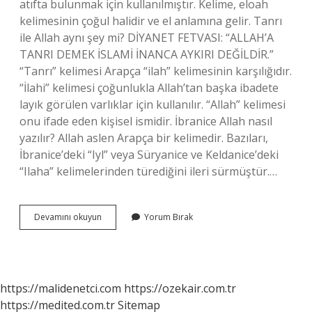
atıfta bulunmak için kullanılmıştır. Kelime, eloah
kelimesinin çoğul halidir ve el anlamına gelir. Tanrı
ile Allah aynı şey mi? DİYANET FETVASI: “ALLAH’A
TANRI DEMEK İSLAMİ İNANCA AYKIRI DEĞİLDİR.”
“Tanrı” kelimesi Arapça “ilah” kelimesinin karşılığıdır.
“İlahi” kelimesi çoğunlukla Allah’tan başka ibadete
layık görülen varlıklar için kullanılır. “Allah” kelimesi
onu ifade eden kişisel ismidir. İbranice Allah nasıl
yazılır? Allah aslen Arapça bir kelimedir. Bazıları,
İbranice’deki “Iyl” veya Süryanice ve Keldanice’deki
“Ilaha” kelimelerinden türediğini ileri sürmüştür.…
Süryanice
Devamını okuyun
Yorum Bırak
Allah
Ne
Demek
https://malidenetci.com
https://ozekair.com.tr
https://medited.com.tr
Sitemap