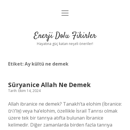
menüyü
Anasayfa
aç
Gizlilik Politikası
Enerji Dolu Fikirler
Yasal Uyarı
Hayatına güç katan neşeli öneriler!
Hakkımızda
Etiket:
Ay kültü ne demek
Süryanice Allah Ne Demek
Tarih: Ekim 14, 2024
Allah ibranice ne demek? Tanakh’ta elohim (İbranice:
אֱלֹהִים‎) veya ha’elohim, özellikle İsrail Tanrısı olmak
üzere tek bir tanrıya atıfta bulunan İbranice
kelimedir. Diğer zamanlarda birden fazla tanrıya