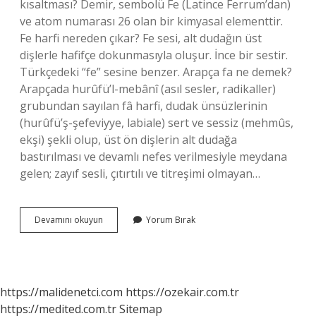
kısaltması? Demir, sembolü Fe (Latince Ferrum’dan)
ve atom numarası 26 olan bir kimyasal elementtir.
Fe harfi nereden çıkar? Fe sesi, alt dudağın üst
dişlerle hafifçe dokunmasıyla oluşur. İnce bir sestir.
Türkçedeki “fe” sesine benzer. Arapça fa ne demek?
Arapçada hurûfü’l-mebânî (asıl sesler, radikaller)
grubundan sayılan fâ harfi, dudak ünsüzlerinin
(hurûfü’ş-şefeviyye, labiale) sert ve sessiz (mehmûs,
ekşi) şekli olup, üst ön dişlerin alt dudağa
bastırılması ve devamlı nefes verilmesiyle meydana
gelen; zayıf sesli, çıtırtılı ve titreşimi olmayan…
Arapçada
Devamını okuyun
Yorum Bırak
Fe
Ne
Demek
https://malidenetci.com
https://ozekair.com.tr
https://medited.com.tr
Sitemap