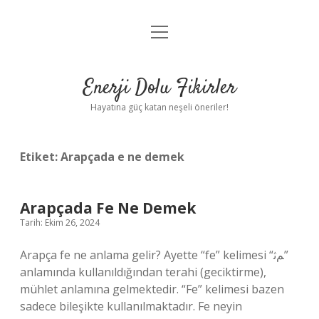
menüyü
Anasayfa
aç
Gizlilik Politikası
Enerji Dolu Fikirler
Yasal Uyarı
Hayatına güç katan neşeli öneriler!
Hakkımızda
Etiket:
Arapçada e ne demek
Arapçada Fe Ne Demek
Tarih: Ekim 26, 2024
Arapça fe ne anlama gelir? Ayette “fe” kelimesi “ﻢﺛ”
anlamında kullanıldığından terahi (geciktirme),
mühlet anlamına gelmektedir. “Fe” kelimesi bazen
sadece bileşikte kullanılmaktadır. Fe neyin