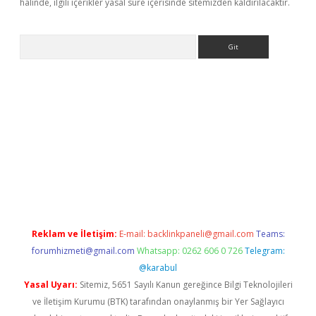
halinde, ilgili içerikler yasal süre içerisinde sitemizden kaldırılacaktır.
Arama
ps://grandoperabet.net/
Reklam ve İletişim:
E-mail:
backlinkpaneli@gmail.com
Teams:
forumhizmeti@gmail.com
Whatsapp: 0262 606 0 726
Telegram:
@karabul
Yasal Uyarı:
Sitemiz, 5651 Sayılı Kanun gereğince Bilgi Teknolojileri
ve İletişim Kurumu (BTK) tarafından onaylanmış bir Yer Sağlayıcı