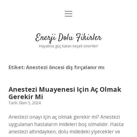
menüyü
Anasayfa
aç
Gizlilik Politikası
Enerji Dolu Fikirler
Yasal Uyarı
Hayatına güç katan neşeli öneriler!
Hakkımızda
Etiket:
Anestezi öncesi diş fırçalanır mı
Anestezi Muayenesi Için Aç Olmak
Gerekir Mi
Tarih: Ekim 5, 2024
Anestezi onayı için aç olmak gerekir mi? Anestezi
uygulanan hastaların mideleri boş olmalıdır. Hasta
anestezi altındayken, dolu midedeki yiyecekler ve