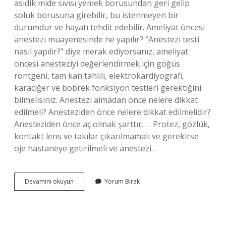
asidik mide sıvısı yemek borusundan geri gelip
soluk borusuna girebilir, bu istenmeyen bir
durumdur ve hayatı tehdit edebilir. Ameliyat öncesi
anestezi muayenesinde ne yapılır? “Anestezi testi
nasıl yapılır?” diye merak ediyorsanız, ameliyat
öncesi anesteziyi değerlendirmek için göğüs
röntgeni, tam kan tahlili, elektrokardiyografi,
karaciğer ve böbrek fonksiyon testleri gerektiğini
bilmelisiniz. Anestezi almadan önce nelere dikkat
edilmeli? Anesteziden önce nelere dikkat edilmelidir?
Anesteziden önce aç olmak şarttır. … Protez, gözlük,
kontakt lens ve takılar çıkarılmamalı ve gerekirse
oje hastaneye getirilmeli ve anestezi…
Anestezi
Devamını okuyun
Yorum Bırak
Muayenesi
Için
Aç
Olmak