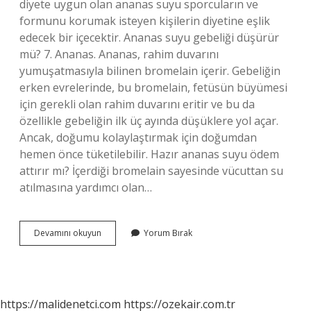
diyete uygun olan ananas suyu sporcuların ve
formunu korumak isteyen kişilerin diyetine eşlik
edecek bir içecektir. Ananas suyu gebeliği düşürür
mü? 7. Ananas. Ananas, rahim duvarını
yumuşatmasıyla bilinen bromelain içerir. Gebeliğin
erken evrelerinde, bu bromelain, fetüsün büyümesi
için gerekli olan rahim duvarını eritir ve bu da
özellikle gebeliğin ilk üç ayında düşüklere yol açar.
Ancak, doğumu kolaylaştırmak için doğumdan
hemen önce tüketilebilir. Hazır ananas suyu ödem
attırır mı? İçerdiği bromelain sayesinde vücuttan su
atılmasına yardımcı olan…
Hazır
Devamını okuyun
Yorum Bırak
Ananas
Suyu
Faydalı
Mı
https://malidenetci.com
https://ozekair.com.tr