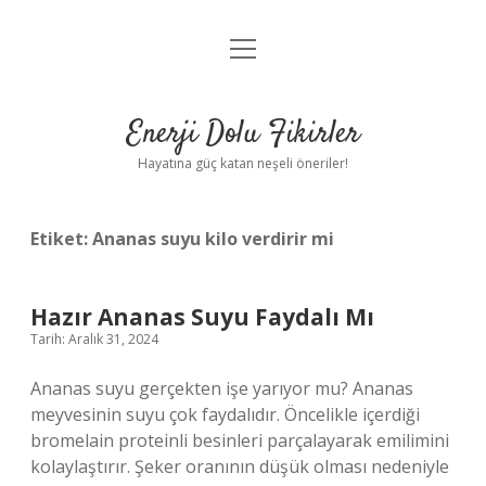
menüyü
Anasayfa
aç
Gizlilik Politikası
Enerji Dolu Fikirler
Yasal Uyarı
Hayatına güç katan neşeli öneriler!
Hakkımızda
Etiket:
Ananas suyu kilo verdirir mi
Hazır Ananas Suyu Faydalı Mı
Tarih: Aralık 31, 2024
Ananas suyu gerçekten işe yarıyor mu? Ananas
meyvesinin suyu çok faydalıdır. Öncelikle içerdiği
bromelain proteinli besinleri parçalayarak emilimini
kolaylaştırır. Şeker oranının düşük olması nedeniyle