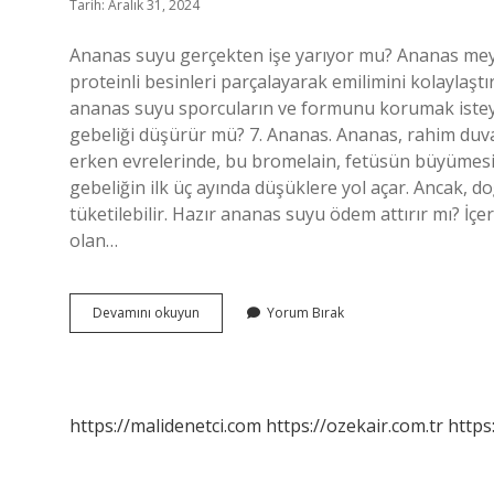
Tarih: Aralık 31, 2024
Ananas suyu gerçekten işe yarıyor mu? Ananas meyve
proteinli besinleri parçalayarak emilimini kolaylaşt
ananas suyu sporcuların ve formunu korumak isteyen 
gebeliği düşürür mü? 7. Ananas. Ananas, rahim duva
erken evrelerinde, bu bromelain, fetüsün büyümesi iç
gebeliğin ilk üç ayında düşüklere yol açar. Ancak
tüketilebilir. Hazır ananas suyu ödem attırır mı? İç
olan…
Hazır
Devamını okuyun
Yorum Bırak
Ananas
Suyu
Faydalı
Mı
https://malidenetci.com
https://ozekair.com.tr
https