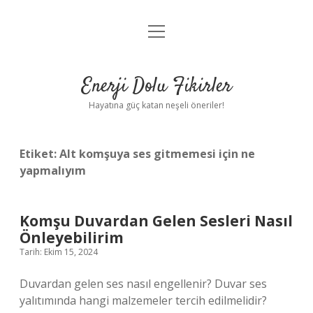
menüyü
Anasayfa
aç
Gizlilik Politikası
Enerji Dolu Fikirler
Yasal Uyarı
Hayatına güç katan neşeli öneriler!
Hakkımızda
Etiket:
Alt komşuya ses gitmemesi için ne
yapmalıyım
Komşu Duvardan Gelen Sesleri Nasıl
Önleyebilirim
Tarih: Ekim 15, 2024
Duvardan gelen ses nasıl engellenir? Duvar ses
yalıtımında hangi malzemeler tercih edilmelidir?