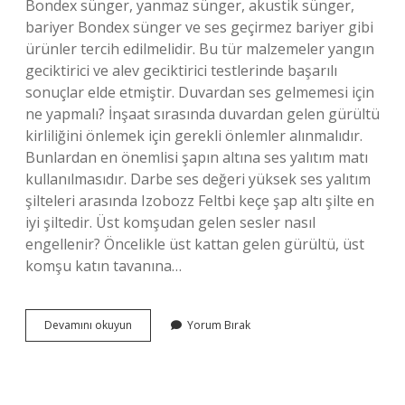
Bondex sünger, yanmaz sünger, akustik sünger,
bariyer Bondex sünger ve ses geçirmez bariyer gibi
ürünler tercih edilmelidir. Bu tür malzemeler yangın
geciktirici ve alev geciktirici testlerinde başarılı
sonuçlar elde etmiştir. Duvardan ses gelmemesi için
ne yapmalı? İnşaat sırasında duvardan gelen gürültü
kirliliğini önlemek için gerekli önlemler alınmalıdır.
Bunlardan en önemlisi şapın altına ses yalıtım matı
kullanılmasıdır. Darbe ses değeri yüksek ses yalıtım
şilteleri arasında Izobozz Feltbi keçe şap altı şilte en
iyi şiltedir. Üst komşudan gelen sesler nasıl
engellenir? Öncelikle üst kattan gelen gürültü, üst
komşu katın tavanına…
Komşu
Devamını okuyun
Yorum Bırak
Duvardan
Gelen
Sesleri
Nasıl