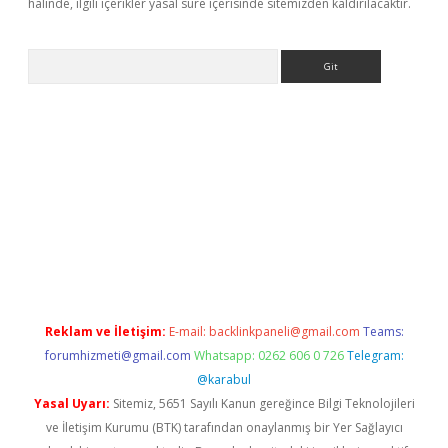
halinde, ilgili içerikler yasal süre içerisinde sitemizden kaldırılacaktır.
Arama
ps://grandoperabet.net/
Reklam ve İletişim:
E-mail:
backlinkpaneli@gmail.com
Teams:
forumhizmeti@gmail.com
Whatsapp: 0262 606 0 726
Telegram:
@karabul
Yasal Uyarı:
Sitemiz, 5651 Sayılı Kanun gereğince Bilgi Teknolojileri
ve İletişim Kurumu (BTK) tarafından onaylanmış bir Yer Sağlayıcı