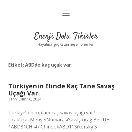
menüyü
Anasayfa
aç
Gizlilik Politikası
Enerji Dolu Fikirler
Yasal Uyarı
Hayatına güç katan neşeli öneriler!
Hakkımızda
Etiket:
ABDde kaç uçak var
Türkiyenin Elinde Kaç Tane Savaş
Uçağı Var
Tarih: Ekim 16, 2024
Türkiye’nin toplam kaç savaş uçağı var?
UçakUçakMenşeiNumarasıSavaş uçağıBell UH-
1ABD81CH-47 ChinookABD11Sikorsky S-