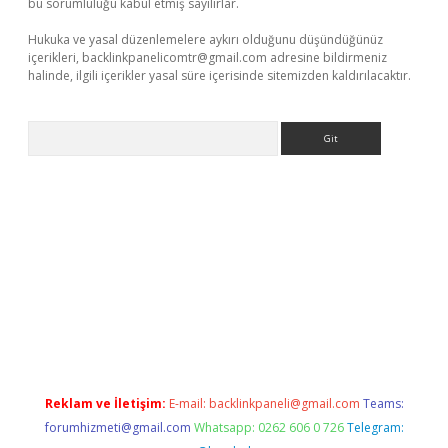
bu sorumluluğu kabul etmiş sayılırlar.
Hukuka ve yasal düzenlemelere aykırı olduğunu düşündüğünüz
içerikleri,
backlinkpanelicomtr@gmail.com
adresine bildirmeniz
halinde, ilgili içerikler yasal süre içerisinde sitemizden kaldırılacaktır.
Arama
s://grandoperabet.net/
Reklam ve İletişim:
E-mail:
backlinkpaneli@gmail.com
Teams:
forumhizmeti@gmail.com
Whatsapp: 0262 606 0 726
Telegram: