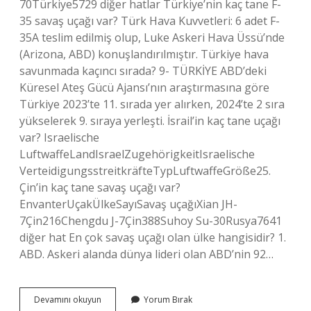
70Türkiye5729 diğer hatlar Türkiye’nin kaç tane F-
35 savaş uçağı var? Türk Hava Kuvvetleri: 6 adet F-
35A teslim edilmiş olup, Luke Askeri Hava Üssü’nde
(Arizona, ABD) konuşlandırılmıştır. Türkiye hava
savunmada kaçıncı sırada? 9- TÜRKİYE ABD’deki
Küresel Ateş Gücü Ajansı’nın araştırmasına göre
Türkiye 2023’te 11. sırada yer alırken, 2024’te 2 sıra
yükselerek 9. sıraya yerleşti. İsrail’in kaç tane uçağı
var? Israelische
LuftwaffeLandIsraelZugehörigkeitIsraelische
VerteidigungsstreitkräfteTypLuftwaffeGröße25.
Çin’in kaç tane savaş uçağı var?
EnvanterUçakÜlkeSayıSavaş uçağıXian JH-
7Çin216Chengdu J-7Çin388Suhoy Su-30Rusya7641
diğer hat En çok savaş uçağı olan ülke hangisidir? 1.
ABD. Askeri alanda dünya lideri olan ABD’nin 92…
Türkiyenin
Devamını okuyun
Yorum Bırak