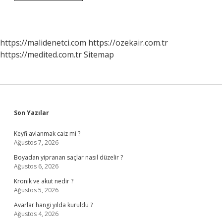
Elinde
Kaç
Tane
Savaş
Uçağı
https://malidenetci.com
https://ozekair.com.tr
Var
https://medited.com.tr
Sitemap
Sidebar
Son Yazılar
Keyfi avlanmak caiz mi ?
Ağustos 7, 2026
Boyadan yipranan saçlar nasıl düzelir ?
Ağustos 6, 2026
Kronik ve akut nedir ?
Ağustos 5, 2026
Avarlar hangi yılda kuruldu ?
Ağustos 4, 2026