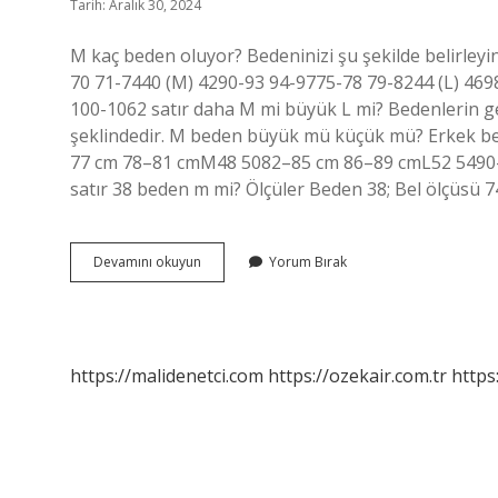
Tarih: Aralık 30, 2024
M kaç beden oluyor? Bedeninizi şu şekilde belirleyi
70 71-7440 (M) 4290-93 94-9775-78 79-8244 (L) 469
100-1062 satır daha M mi büyük L mi? Bedenlerin gen
şeklindedir. M beden büyük mü küçük mü? Erkek be
77 cm 78–81 cmM48 5082–85 cm 86–89 cmL52 5490
satır 38 beden m mi? Ölçüler Beden 38; Bel ölçüsü
M
Devamını okuyun
Yorum Bırak
Beden
Büyük
Mü
https://malidenetci.com
https://ozekair.com.tr
https