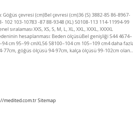
n: Göğüs çevresi (cm)Bel çevresi (cm)36 (S) 3882-85 86-8967-
8- 102 103-10783 -87 88-9348 (XL) 50108-113 114-11994-99
el sıralaması XXS, XS, S, M, L, XL, XXL, XXXL, XXXXL
deninin hesaplanması: Beden ölçüsüBel genişliği S44 4674–
–94 cm 95–99 cmXL56 58100–104 cm 105–109 cm4 daha fazl
 74-77cm, göğüs ölçüsü 94-97cm, kalça ölçüsü 99-102cm olan
://medited.com.tr
Sitemap