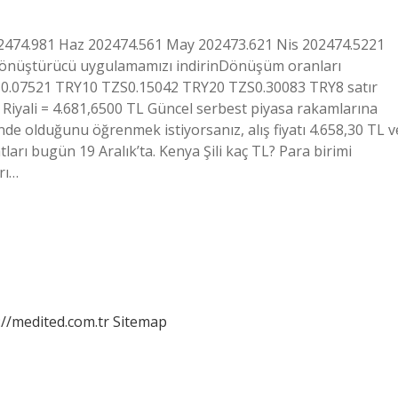
202474.981 Haz 202474.561 May 202473.621 Nis 202474.5221
mi dönüştürücü uygulamamızı indirinDönüşüm oranları
ZS0.07521 TRY10 TZS0.15042 TRY20 TZS0.30083 TRY8 satır
 Riyali = 4.681,6500 TL Güncel serbest piyasa rakamlarına
nde olduğunu öğrenmek istiyorsanız, alış fiyatı 4.658,30 TL v
yatları bugün 19 Aralık’ta. Kenya Şili kaç TL? Para birimi
rı…
://medited.com.tr
Sitemap