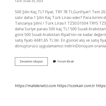
Tarih: Aralık 30, 2024
500 Şilin Kaç TL? Fiyat, TRY 78 TLGünFiyat1 Tem 
satır daha 1 Şilin Kaç Türk Lirası eder? Para biri
Tanzanya Şilini / Türk Lirası1 TZS0.01504 TRY5 T
daha Suriye parası 500 kaç TL? 500 Suudi Arabistan
göre 500 Suudi Arabistan Riyali’nin ne kadar değeri
satış fiyatı 4.681,65 TL’dir. En güncel alış ve satış fi
dönüştürücü uygulamamızı indirinDönüşüm oranla
500
Devamını okuyun
Yorum Bırak
Şilin
Kaç
Tl
Yapıyor
https://malidenetci.com
https://ozekair.com.tr
https