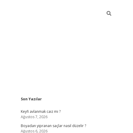
Sidebar
Son Yazılar
https://gran
Keyfi avlanmak caiz mi ?
Ağustos 7, 2026
Boyadan yipranan saçlar nasıl düzelir ?
Ağustos 6, 2026