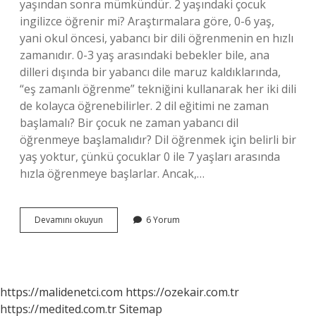
yaşından sonra mümkündür. 2 yaşındaki çocuk
ingilizce öğrenir mi? Araştırmalara göre, 0-6 yaş,
yani okul öncesi, yabancı bir dili öğrenmenin en hızlı
zamanıdır. 0-3 yaş arasındaki bebekler bile, ana
dilleri dışında bir yabancı dile maruz kaldıklarında,
“eş zamanlı öğrenme” tekniğini kullanarak her iki dili
de kolayca öğrenebilirler. 2 dil eğitimi ne zaman
başlamalı? Bir çocuk ne zaman yabancı dil
öğrenmeye başlamalıdır? Dil öğrenmek için belirli bir
yaş yoktur, çünkü çocuklar 0 ile 7 yaşları arasında
hızla öğrenmeye başlarlar. Ancak,…
Bebeklerde
Devamını okuyun
6 Yorum
Dil
Eğitimi
Ne
Zaman
Başlamalı
https://malidenetci.com
https://ozekair.com.tr
https://medited.com.tr
Sitemap