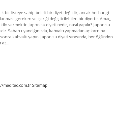
tek bir listeye sahip belirli bir diyet değildir, ancak herhangi
anması gereken ve içeriği değiştirilebilen bir diyettir. Amaç,
o vermektir. Japon su diyeti nedir, nasıl yapılır? Japon su
rıdır. Sabah uyandığınızda, kahvaltı yapmadan aç karnına
ka sonra kahvaltı yapın. Japon su diyeti sırasında, her öğünden
n az…
://medited.com.tr
Sitemap