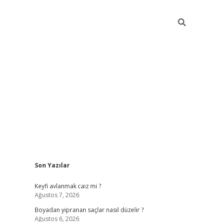
Sidebar
Son Yazılar
https://grandoperabet.net/
Keyfi avlanmak caiz mi ?
Ağustos 7, 2026
Boyadan yipranan saçlar nasıl düzelir ?
Ağustos 6, 2026