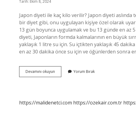
Tarih: Ekim 8, 2024
Japon diyeti ile kaç kilo verilir? Japon diyeti aslında 
bir diyet gibi, onu uygulayan kişiye özel olarak uyarl
13 gün boyunca uygulamak ve bu 13 günde en az 5 kil
diyeti, Japonların formda kalmalarının en büyük sır
yaklaşık 1 litre su için. Su içtikten yaklaşık 45 daki
en az 30 dakika önce su için ve öğünlerden sonra e
Japon
Devamını okuyun
Yorum Bırak
Diyeti
Nedir
https://malidenetci.com
https://ozekair.com.tr
https