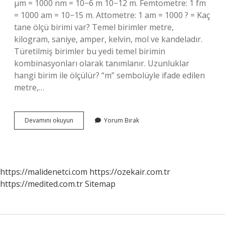
µm = 1000 nm = 10−6 m 10−12 m. Femtometre: 1 fm
= 1000 am = 10−15 m. Attometre: 1 am = 1000 ? = Kaç
tane ölçü birimi var? Temel birimler metre,
kilogram, saniye, amper, kelvin, mol ve kandeladır.
Türetilmiş birimler bu yedi temel birimin
kombinasyonları olarak tanımlanır. Uzunluklar
hangi birim ile ölçülür? “m” sembolüyle ifade edilen
metre,…
Uzunluk
Devamını okuyun
Yorum Bırak
Ölçü
Birimi
Nelerdir
https://malidenetci.com
https://ozekair.com.tr
https://medited.com.tr
Sitemap