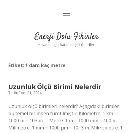
menüyü
Anasayfa
aç
Gizlilik Politikası
Enerji Dolu Fikirler
Yasal Uyarı
Hayatına güç katan neşeli öneriler!
Hakkımızda
Etiket:
1 dam kaç metre
Uzunluk Ölçü Birimi Nelerdir
Tarih: Ekim 21, 2024
Uzunluk ölçü birimleri nelerdir? Aşağıdaki birimler
bu temel birimden türetilmiştir: Kilometre: 1 km =
1000 m = 103 m. … Metre: 1 m = 1000 mm = 100 m. …
Milimetre: 1 mm = 1000 µm = 10−3 m. Mikrometre: 1